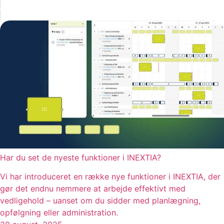
Har du set de nyeste funktioner i INEXTIA?
Vi har introduceret en række nye funktioner i INEXTIA, der
gør det endnu nemmere at arbejde effektivt med
vedligehold – uanset om du sidder med planlægning,
opfølgning eller administration.