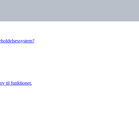
eholdelsessystem?
v til funktioner.